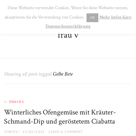
SE
Diese Webseite verwendet Cookies. Wenn Sie diese Webseite nutzen,
MENU
akzeptieren Sie die Verwendung von Cookies.
Mehr Infos hier:
OK
Datenschutzerklärung
frau v
Showing all posts tagged
Gelbe Bete
SNACKS
In
Winterliches Ofengemüse mit Kräuter-
Schmand-Dip und geröstetem Ciabatta
AUTHOR
POSTED
CHRISSI
15/02/2015
LEAVE A COMMENT