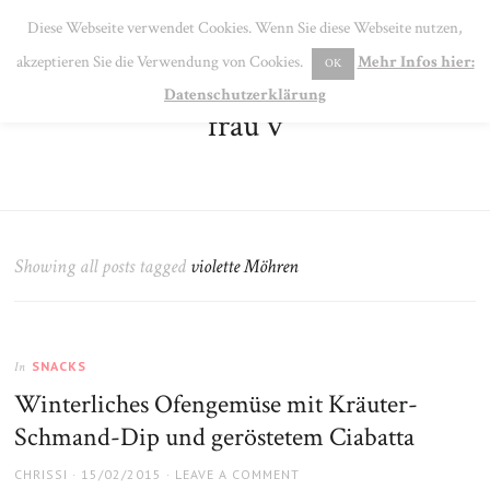
SE
Diese Webseite verwendet Cookies. Wenn Sie diese Webseite nutzen,
MENU
akzeptieren Sie die Verwendung von Cookies.
Mehr Infos hier:
OK
Datenschutzerklärung
frau v
Showing all posts tagged
violette Möhren
SNACKS
In
Winterliches Ofengemüse mit Kräuter-
Schmand-Dip und geröstetem Ciabatta
AUTHOR
POSTED
CHRISSI
15/02/2015
LEAVE A COMMENT