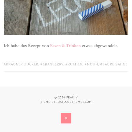
Ich habe das Rezept von
Essen & Trinken
etwas abgewandelt.
TAGS:
BRAUNER ZUCKER
,
CRANBERRY
,
KUCHEN
,
MOHN
,
SAURE SAHNE
© 2026
FRAU V
THEME BY
JUSTGOODTHEMES.COM
.
BACK
TO