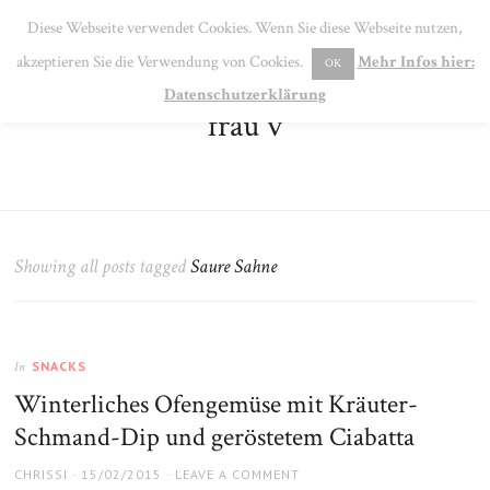
SE
Diese Webseite verwendet Cookies. Wenn Sie diese Webseite nutzen,
MENU
akzeptieren Sie die Verwendung von Cookies.
Mehr Infos hier:
OK
Datenschutzerklärung
frau v
Showing all posts tagged
Saure Sahne
SNACKS
In
Winterliches Ofengemüse mit Kräuter-
Schmand-Dip und geröstetem Ciabatta
AUTHOR
POSTED
CHRISSI
15/02/2015
LEAVE A COMMENT