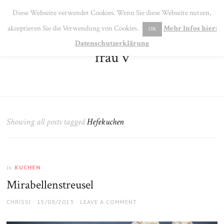
SE
Diese Webseite verwendet Cookies. Wenn Sie diese Webseite nutzen,
MENU
akzeptieren Sie die Verwendung von Cookies.
Mehr Infos hier:
OK
Datenschutzerklärung
frau v
Showing all posts tagged
Hefekuchen
KUCHEN
In
Mirabellenstreusel
AUTHOR
POSTED
CHRISSI
15/09/2013
LEAVE A COMMENT
ON