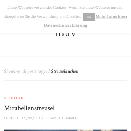
SE
Diese Webseite verwendet Cookies. Wenn Sie diese Webseite nutzen,
MENU
akzeptieren Sie die Verwendung von Cookies.
Mehr Infos hier:
OK
Datenschutzerklärung
frau v
Showing all posts tagged
Streuselkuchen
KUCHEN
In
Mirabellenstreusel
AUTHOR
POSTED
CHRISSI
15/09/2013
LEAVE A COMMENT
ON