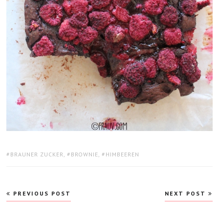
TAGS:
BRAUNER ZUCKER
,
BROWNIE
,
HIMBEEREN
Beitragsnavigation
PREVIOUS POST
NEXT POST