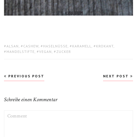
TAGS:
ALSAN
,
CASHEW
,
HASELNÜSSE
,
KARAMELL
,
KROKANT
,
MANDELSTIFTE
,
VEGAN
,
ZUCKER
Beitragsnavigation
PREVIOUS POST
NEXT POST
Schreibe einen Kommentar
COMMENT