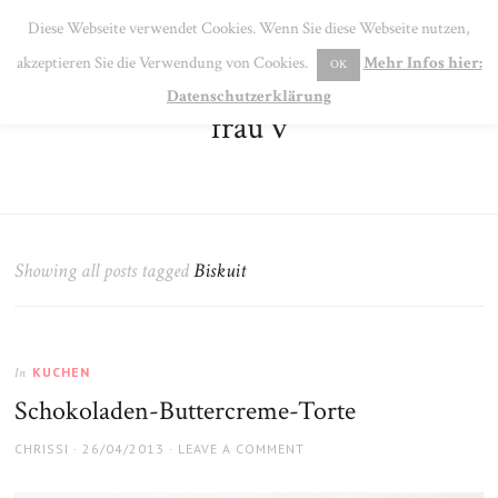
SE
Diese Webseite verwendet Cookies. Wenn Sie diese Webseite nutzen,
MENU
akzeptieren Sie die Verwendung von Cookies.
Mehr Infos hier:
OK
Datenschutzerklärung
frau v
Showing all posts tagged
Biskuit
KUCHEN
In
Schokoladen-Buttercreme-Torte
AUTHOR
POSTED
CHRISSI
26/04/2013
LEAVE A COMMENT
ON