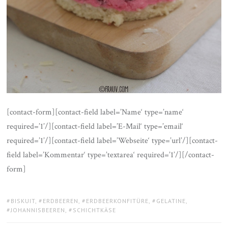
[contact-form][contact-field label=’Name‘ type=’name‘
required=’1’/][contact-field label=’E-Mail‘ type=’email‘
required=’1’/][contact-field label=’Webseite‘ type=’url’/][contact-
field label=’Kommentar‘ type=’textarea‘ required=’1’/][/contact-
form]
TAGS:
BISKUIT
,
ERDBEEREN
,
ERDBEERKONFITÜRE
,
GELATINE
,
JOHANNISBEEREN
,
SCHICHTKÄSE