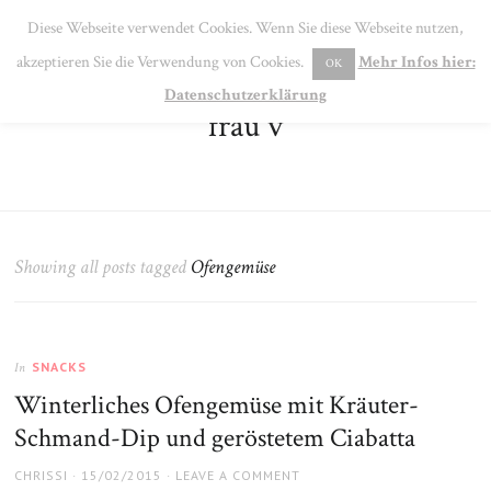
SE
Diese Webseite verwendet Cookies. Wenn Sie diese Webseite nutzen,
MENU
akzeptieren Sie die Verwendung von Cookies.
Mehr Infos hier:
OK
Datenschutzerklärung
frau v
Showing all posts tagged
Ofengemüse
SNACKS
In
Winterliches Ofengemüse mit Kräuter-
Schmand-Dip und geröstetem Ciabatta
AUTHOR
POSTED
CHRISSI
15/02/2015
LEAVE A COMMENT