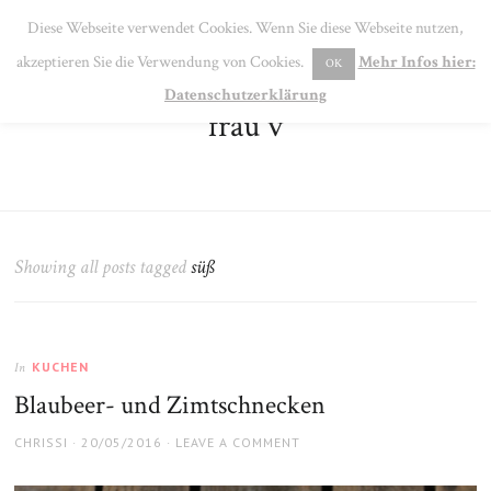
SE
Diese Webseite verwendet Cookies. Wenn Sie diese Webseite nutzen,
MENU
akzeptieren Sie die Verwendung von Cookies.
Mehr Infos hier:
OK
Datenschutzerklärung
frau v
Showing all posts tagged
süß
KUCHEN
In
Blaubeer- und Zimtschnecken
AUTHOR
POSTED
CHRISSI
20/05/2016
LEAVE A COMMENT
ON