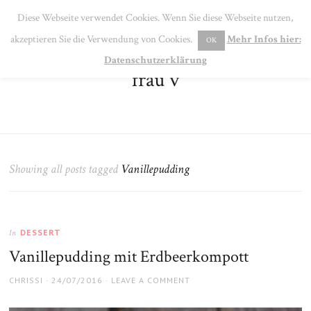
SE
Diese Webseite verwendet Cookies. Wenn Sie diese Webseite nutzen,
MENU
akzeptieren Sie die Verwendung von Cookies.
Mehr Infos hier:
OK
Datenschutzerklärung
frau v
Showing all posts tagged
Vanillepudding
DESSERT
In
Vanillepudding mit Erdbeerkompott
AUTHOR
POSTED
CHRISSI
24/07/2016
LEAVE A COMMENT
ON