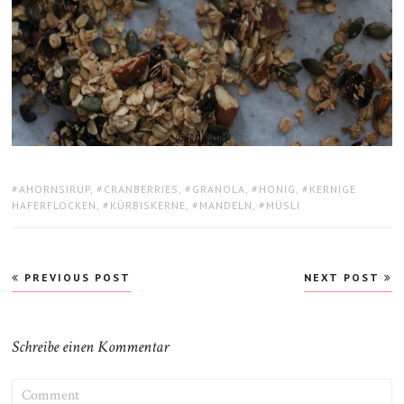
TAGS:
AHORNSIRUP
,
CRANBERRIES
,
GRANOLA
,
HONIG
,
KERNIGE
HAFERFLOCKEN
,
KÜRBISKERNE
,
MANDELN
,
MÜSLI
Beitragsnavigation
PREVIOUS POST
NEXT POST
Schreibe einen Kommentar
COMMENT