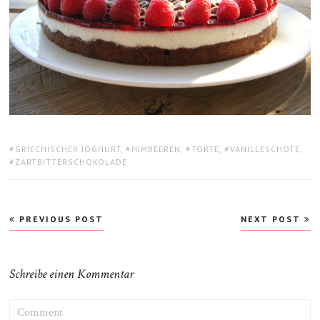
TAGS:
GRIECHISCHER JOGHURT
,
HIMBEEREN
,
TORTE
,
VANILLESCHOTE
,
ZARTBITTERSCHOKOLADE
Beitragsnavigation
PREVIOUS POST
NEXT POST
Schreibe einen Kommentar
COMMENT