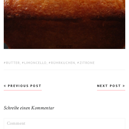
TAGS:
BUTTER
,
LIMONCELLO
,
RÜHRKUCHEN
,
ZITRONE
Beitragsnavigation
PREVIOUS POST
NEXT POST
Schreibe einen Kommentar
COMMENT