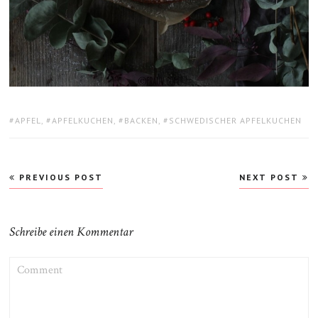
TAGS:
APFEL
,
APFELKUCHEN
,
BACKEN
,
SCHWEDISCHER APFELKUCHEN
Beitragsnavigation
PREVIOUS POST
NEXT POST
Schreibe einen Kommentar
COMMENT