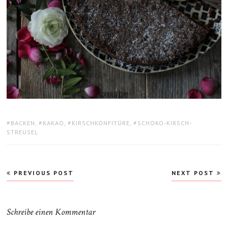
TAGS:
BACKEN
,
KAKAO
,
KIRSCHKONFITÜRE
,
SCHOKO-KIRSCH-
STREUSEL
Beitragsnavigation
PREVIOUS POST
NEXT POST
Schreibe einen Kommentar