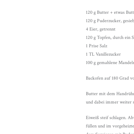
120 g Butter + etwas But
120 g Puderzucker, gesie
4 Eier, getrennt
120 g Topfen, durch ein S
1 Prise Salz
1 TL Vanillezucker
100 g gemahlene Mandel
Backofen auf 180 Grad vo
Butter mit dem Handrührg
und dabei immer weiter s
Eiweiß steif schlagen. A
füllen und im vorgeheizt