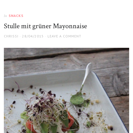
SNACKS
In
Stulle mit grüner Mayonnaise
AUTHOR
POSTED
CHRISSI
28/04/2015
LEAVE A COMMENT
ON