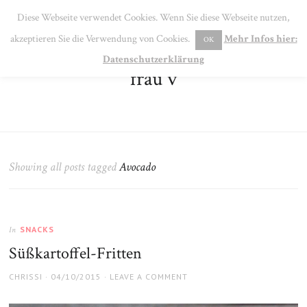
SE
Diese Webseite verwendet Cookies. Wenn Sie diese Webseite nutzen,
MENU
akzeptieren Sie die Verwendung von Cookies.
Mehr Infos hier:
OK
Datenschutzerklärung
frau v
Showing all posts tagged
Avocado
SNACKS
In
Süßkartoffel-Fritten
AUTHOR
POSTED
CHRISSI
04/10/2015
LEAVE A COMMENT
ON