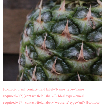
[contact-form][contact-field label=’Name‘ type=’name‘
required=’1’/][contact-field label=’E-Mail‘ type=’email‘
required=’1’/][contact-field label=’Webseite‘ type=’url’/][contact-