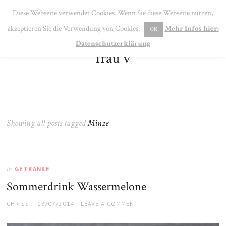
SE
Diese Webseite verwendet Cookies. Wenn Sie diese Webseite nutzen,
MENU
akzeptieren Sie die Verwendung von Cookies.
Mehr Infos hier:
OK
Datenschutzerklärung
frau v
Showing all posts tagged
Minze
GETRÄNKE
In
Sommerdrink Wassermelone
AUTHOR
POSTED
CHRISSI
13/07/2014
LEAVE A COMMENT
ON