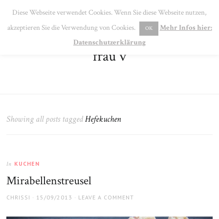
SE
Diese Webseite verwendet Cookies. Wenn Sie diese Webseite nutzen,
MENU
akzeptieren Sie die Verwendung von Cookies.
Mehr Infos hier:
OK
Datenschutzerklärung
frau v
Showing all posts tagged
Hefekuchen
KUCHEN
In
Mirabellenstreusel
AUTHOR
POSTED
CHRISSI
15/09/2013
LEAVE A COMMENT
ON