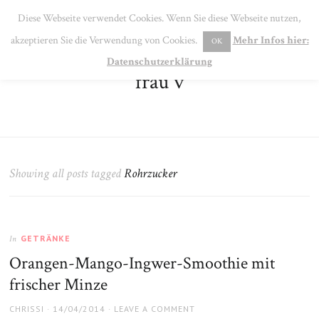
SE
Diese Webseite verwendet Cookies. Wenn Sie diese Webseite nutzen,
MENU
akzeptieren Sie die Verwendung von Cookies.
Mehr Infos hier:
OK
Datenschutzerklärung
frau v
Showing all posts tagged
Rohrzucker
GETRÄNKE
In
Orangen-Mango-Ingwer-Smoothie mit
frischer Minze
AUTHOR
POSTED
CHRISSI
14/04/2014
LEAVE A COMMENT