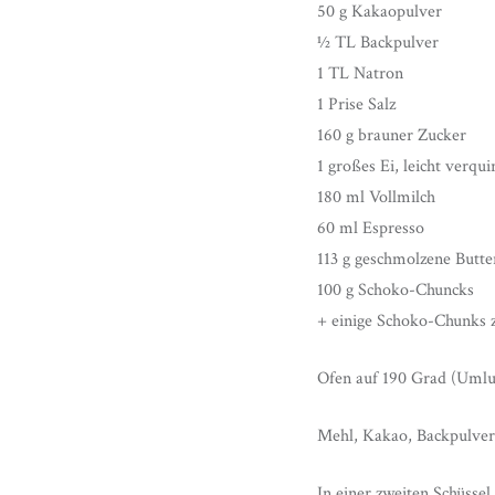
50 g Kakaopulver
½ TL Backpulver
1 TL Natron
1 Prise Salz
160 g brauner Zucker
1 großes Ei, leicht verquir
180 ml Vollmilch
60 ml Espresso
113 g geschmolzene Butte
100 g Schoko-Chuncks
+ einige Schoko-Chunks 
Ofen auf 190 Grad (Umluf
Mehl, Kakao, Backpulver,
In einer zweiten Schüsse