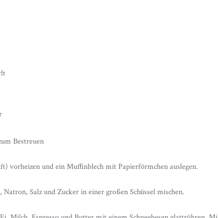
lt
r
zum Bestreuen
t) vorheizen und ein Muffinblech mit Papierförmchen auslegen.
 Natron, Salz und Zucker in einer großen Schüssel mischen.
l Ei, Milch, Espresso und Butter mit einem Schneebesen glattrühren. M