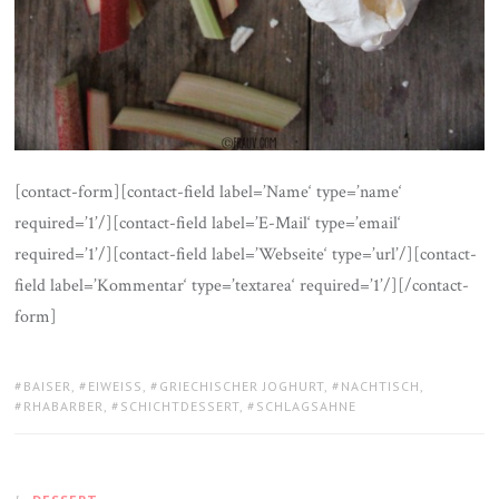
[contact-form][contact-field label=’Name‘ type=’name‘
required=’1’/][contact-field label=’E-Mail‘ type=’email‘
required=’1’/][contact-field label=’Webseite‘ type=’url’/][contact-
field label=’Kommentar‘ type=’textarea‘ required=’1’/][/contact-
form]
TAGS:
BAISER
,
EIWEISS
,
GRIECHISCHER JOGHURT
,
NACHTISCH
,
RHABARBER
,
SCHICHTDESSERT
,
SCHLAGSAHNE