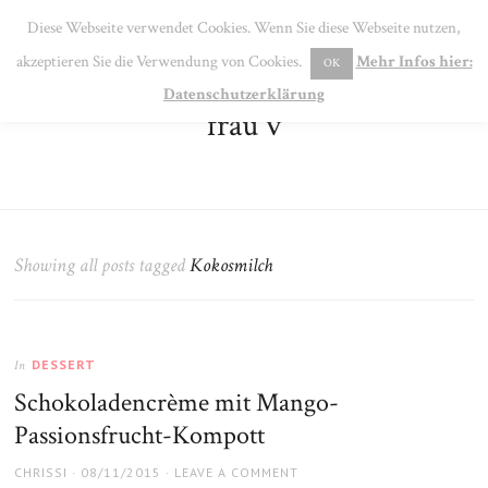
SE
Diese Webseite verwendet Cookies. Wenn Sie diese Webseite nutzen,
MENU
akzeptieren Sie die Verwendung von Cookies.
Mehr Infos hier:
OK
Datenschutzerklärung
frau v
Showing all posts tagged
Kokosmilch
DESSERT
In
Schokoladencrème mit Mango-
Passionsfrucht-Kompott
AUTHOR
POSTED
CHRISSI
08/11/2015
LEAVE A COMMENT